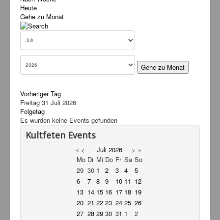
Heute
Service
Gehe zu Monat
Livestream
Links
Kontakt
Gehe zu Monat
Vorheriger Tag
Freitag 31 Juli 2026
Folgetag
Es wurden keine Events gefunden
Kultfeten Events
«
<
Juli
2026
>
»
Mo
Di
Mi
Do
Fr
Sa
So
29
30
1
2
3
4
5
6
7
8
9
10
11
12
13
14
15
16
17
18
19
20
21
22
23
24
25
26
27
28
29
30
31
1
2