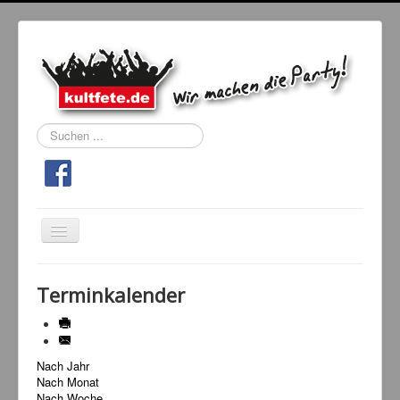
Suchen
...
Navigation
an/aus
Home
Terminkalender
Events
Kultfeten
Nach Jahr
DJ Booking
Nach Monat
Tanzschule
Nach Woche