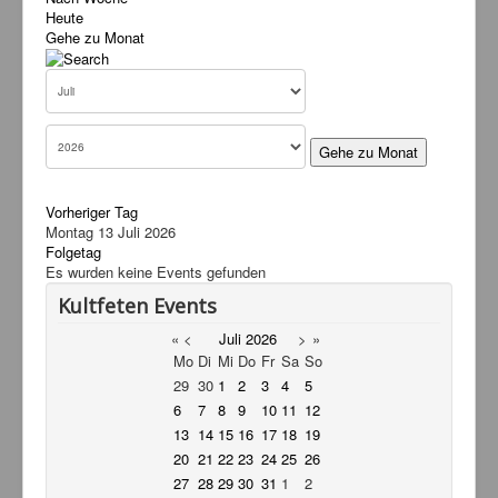
Heute
Service
Gehe zu Monat
Livestream
Links
Kontakt
Gehe zu Monat
Vorheriger Tag
Montag 13 Juli 2026
Folgetag
Es wurden keine Events gefunden
Kultfeten Events
«
<
Juli
2026
>
»
Mo
Di
Mi
Do
Fr
Sa
So
29
30
1
2
3
4
5
6
7
8
9
10
11
12
13
14
15
16
17
18
19
20
21
22
23
24
25
26
27
28
29
30
31
1
2