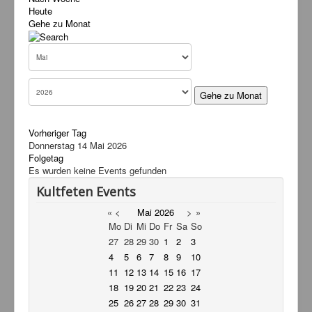
Heute
Service
Gehe zu Monat
Livestream
Links
Kontakt
Gehe zu Monat
Vorheriger Tag
Donnerstag 14 Mai 2026
Folgetag
Es wurden keine Events gefunden
Kultfeten Events
«
<
Mai
2026
>
»
Mo
Di
Mi
Do
Fr
Sa
So
27
28
29
30
1
2
3
4
5
6
7
8
9
10
11
12
13
14
15
16
17
18
19
20
21
22
23
24
25
26
27
28
29
30
31