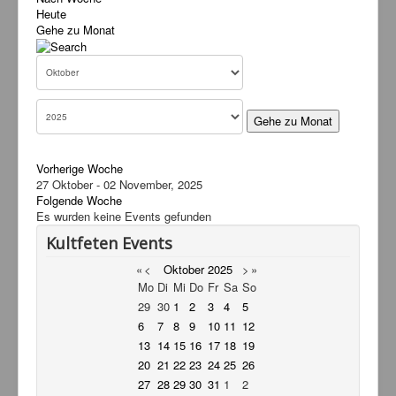
Heute
Service
Gehe zu Monat
Livestream
Links
Kontakt
Gehe zu Monat
Vorherige Woche
27 Oktober - 02 November, 2025
Folgende Woche
Es wurden keine Events gefunden
Kultfeten Events
«
<
Oktober
2025
>
»
Mo
Di
Mi
Do
Fr
Sa
So
29
30
1
2
3
4
5
6
7
8
9
10
11
12
13
14
15
16
17
18
19
20
21
22
23
24
25
26
27
28
29
30
31
1
2