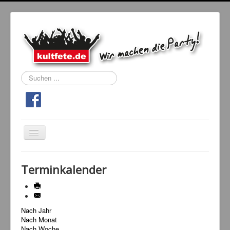
Suchen
...
Navigation
an/aus
Home
Terminkalender
Events
Kultfeten
Nach Jahr
DJ Booking
Nach Monat
Tanzschule
Nach Woche