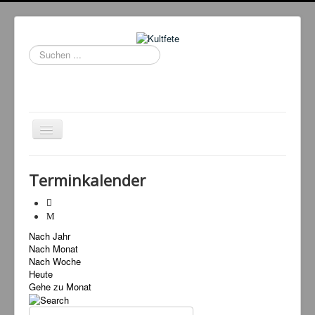
Suchen
...
Navigation
an/aus
Home
Terminkalender
Events
Kultfeten
Nach Jahr
DJ Booking
Nach Monat
Tanzschule
Nach Woche
Heute
Service
Gehe zu Monat
Livestream