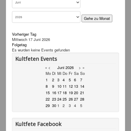
Links
Kontakt
Gehe zu Monat
Vorheriger Tag
Mittwoch 17 Juni 2026
Folgetag
Es wurden keine Events gefunden
Kultfeten Events
«
<
Juni
2026
>
»
Mo
Di
Mi
Do
Fr
Sa
So
1
2
3
4
5
6
7
8
9
10
11
12
13
14
15
16
17
18
19
20
21
22
23
24
25
26
27
28
29
30
1
2
3
4
5
Kultfete Facebook