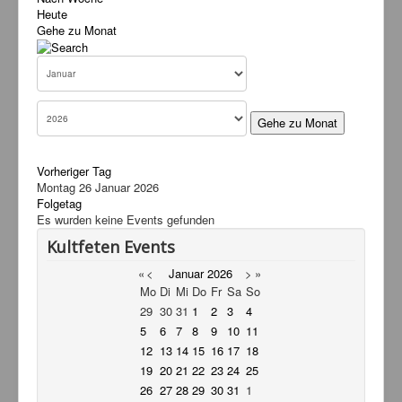
Heute
Service
Gehe zu Monat
Livestream
Links
Kontakt
Gehe zu Monat
Vorheriger Tag
Montag 26 Januar 2026
Folgetag
Es wurden keine Events gefunden
Kultfeten Events
«
<
Januar
2026
>
»
Mo
Di
Mi
Do
Fr
Sa
So
29
30
31
1
2
3
4
5
6
7
8
9
10
11
12
13
14
15
16
17
18
19
20
21
22
23
24
25
26
27
28
29
30
31
1