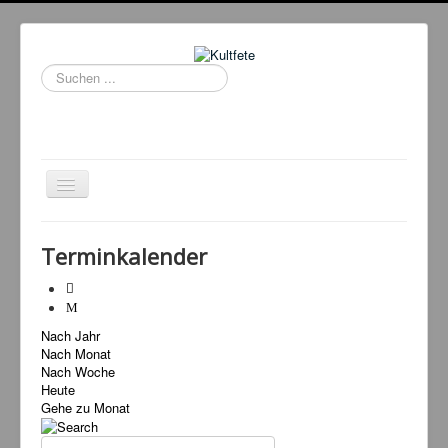
Suchen
...
Navigation
an/aus
Home
Terminkalender
Events
Kultfeten
Nach Jahr
DJ Booking
Nach Monat
Tanzschule
Nach Woche
Heute
Service
Gehe zu Monat
Livestream