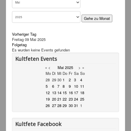
Links
Kontakt
Gehe zu Monat
Vorheriger Tag
Freitag 09 Mai 2025
Folgetag
Es wurden keine Events gefunden
Kultfeten Events
«
<
Mai
2025
>
»
Mo
Di
Mi
Do
Fr
Sa
So
28
29
30
1
2
3
4
5
6
7
8
9
10
11
12
13
14
15
16
17
18
19
20
21
22
23
24
25
26
27
28
29
30
31
1
Kultfete Facebook