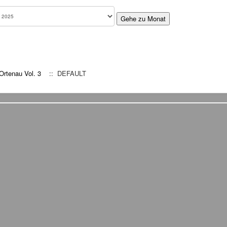
Gehe zu Monat
 Ortenau Vol. 3
:: DEFAULT