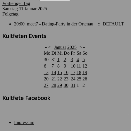
Vorheriger Tag
Samstag 11 Januar 2025
Folgetag
20:00
meet7 - Dating-Party in der Ortenau
:: DEFAULT
Kultfeten Events
«
<
Januar
2025
>
»
Mo
Di
Mi
Do
Fr
Sa
So
30
31
1
2
3
4
5
6
7
8
9
10
11
12
13
14
15
16
17
18
19
20
21
22
23
24
25
26
27
28
29
30
31
1
2
Kultfete Facebook
Impressum