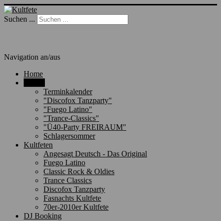
Suchen ...
Navigation an/aus
Home
Events
Terminkalender
"Discofox Tanzparty"
"Fuego Latino"
"Trance-Classics"
"Ü40-Party FREIRAUM"
Schlagersommer
Kultfeten
Angesagt Deutsch - Das Original
Fuego Latino
Classic Rock & Oldies
Trance Classics
Discofox Tanzparty
Fasnachts Kultfete
70er-2010er Kultfete
DJ Booking