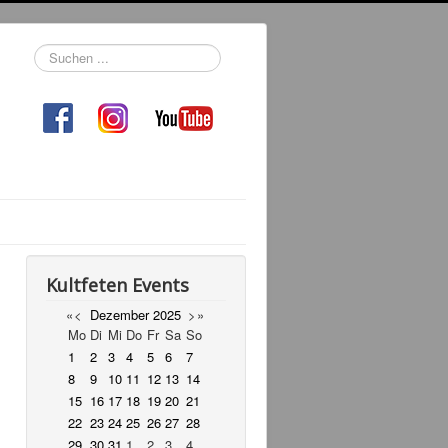
Suchen
...
Kultfeten Events
«
<
Dezember
2025
>
»
Mo
Di
Mi
Do
Fr
Sa
So
1
2
3
4
5
6
7
8
9
10
11
12
13
14
15
16
17
18
19
20
21
22
23
24
25
26
27
28
29
30
31
1
2
3
4